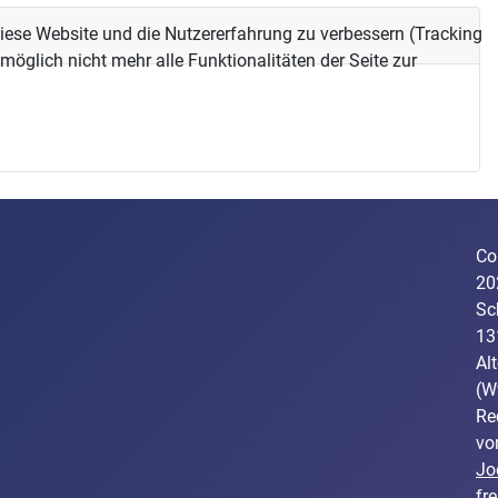
 diese Website und die Nutzererfahrung zu verbessern (Tracking
öglich nicht mehr alle Funktionalitäten der Seite zur
Co
20
Sc
13
Al
(Ww
Re
vo
Jo
fre